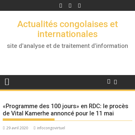
Skip
to
content
Actualités congolaises et
internationales
site d'analyse et de traitement d'information
«Programme des 100 jours» en RDC: le procès
de Vital Kamerhe annoncé pour le 11 mai
29 avril 2020
infocongovirtuel