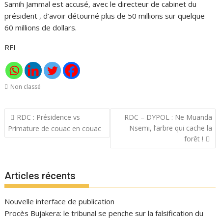
Samih Jammal est accusé, avec le directeur de cabinet du
président , d’avoir détourné plus de 50 millions sur quelque
60 millions de dollars.
RFI
Non classé
Navigation
RDC : Présidence vs
RDC – DYPOL : Ne Muanda
de
Nsemi, l’arbre qui cache la
Primature de couac en couac
l’article
forêt !
Articles récents
Nouvelle interface de publication
Procès Bujakera: le tribunal se penche sur la falsification du