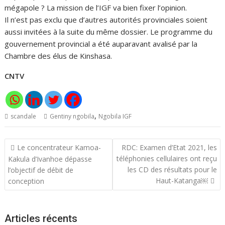
mégapole ? La mission de l’IGF va bien fixer l’opinion.
Il n’est pas exclu que d’autres autorités provinciales soient
aussi invitées à la suite du même dossier. Le programme du
gouvernement provincial a été auparavant avalisé par la
Chambre des élus de Kinshasa.
CNTV
,
scandale
Gentiny ngobila
Ngobila IGF
Navigation
Le concentrateur Kamoa-
RDC: Examen d’Etat 2021, les
de
téléphonies cellulaires ont reçu
Kakula d’Ivanhoe dépasse
l’article
les CD des résultats pour le
l’objectif de débit de
Haut-Katanga￼
conception
Articles récents