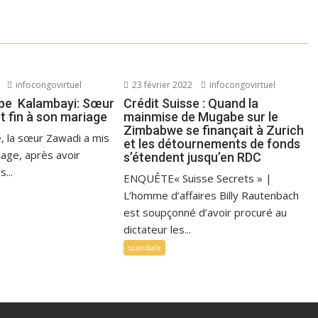
infocongovirtuel
23 février 2022
infocongovirtuel
pe Kalambayi: Sœur
Crédit Suisse : Quand la
t fin à son mariage
mainmise de Mugabe sur le
Zimbabwe se finançait à Zurich
e, la sœur Zawadi a mis
et les détournements de fonds
iage, après avoir
s’étendent jusqu’en RDC
...
ENQUÊTE« Suisse Secrets » |
L’homme d’affaires Billy Rautenbach
est soupçonné d’avoir procuré au
dictateur les...
scandale