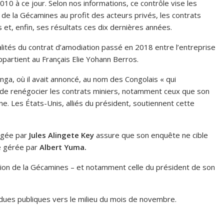
10 à ce jour. Selon nos informations, ce contrôle vise les
 de la Gécamines au profit des acteurs privés, les contrats
s et, enfin, ses résultats ces dix dernières années.
alités du contrat d’amodiation passé en 2018 entre l’entreprise
ppartient au Français Elie Yohann Berros.
nga, où il avait annoncé, au nom des Congolais « qui
n de renégocier les contrats miniers, notamment ceux que son
ne. Les États-Unis, alliés du président, soutiennent cette
rigée par
Jules Alingete Key
assure que son enquête ne cible
de gérée par
Albert Yuma.
stion de la Gécamines – et notamment celle du président de son
endues publiques vers le milieu du mois de novembre.