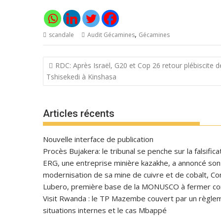
,
scandale
Audit Gécamines
Gécamines
Navigation
RDC: Après Israël, G20 et Cop 26 retour plébiscite d
de
Tshisekedi à Kinshasa
l’article
Articles récents
Nouvelle interface de publication
Procès Bujakera: le tribunal se penche sur la falsific
ERG, une entreprise minière kazakhe, a annoncé son in
modernisation de sa mine de cuivre et de cobalt, C
Lubero, première base de la MONUSCO à fermer con
Visit Rwanda : le TP Mazembe couvert par un règlem
situations internes et le cas Mbappé