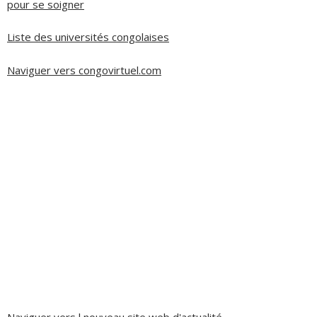
pour se soigner
Liste des universités congolaises
Naviguer vers congovirtuel.com
Naviguer vers l nouveau site web d'actualité