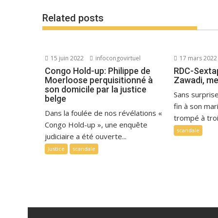
Related posts
15 juin 2022
infocongovirtuel
17 mars 2022
Congo Hold-up: Philippe de
RDC-Sexta
Moerloose perquisitionné à
Zawadi, me
son domicile par la justice
Sans surpris
belge
fin à son mar
Dans la foulée de nos révélations «
trompé à trois
Congo Hold-up », une enquête
scandale
judiciaire a été ouverte...
Justice
scandale