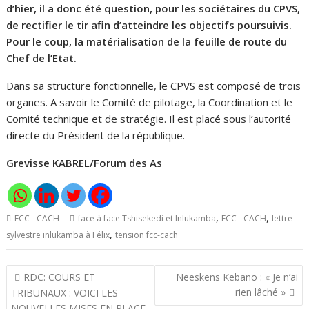
d’hier, il a donc été question, pour les sociétaires du CPVS,
de rectifier le tir afin d’atteindre les objectifs poursuivis.
Pour le coup, la matérialisation de la feuille de route du
Chef de l’Etat.
Dans sa structure fonctionnelle, le CPVS est composé de trois
organes. A savoir le Comité de pilotage, la Coordination et le
Comité technique et de stratégie. Il est placé sous l’autorité
directe du Président de la république.
Grevisse KABREL/Forum des As
,
,
FCC - CACH
face à face Tshisekedi et Inlukamba
FCC - CACH
lettre
,
sylvestre inlukamba à Félix
tension fcc-cach
Navigation
RDC: COURS ET
Neeskens Kebano : « Je n’ai
de
rien lâché »
TRIBUNAUX : VOICI LES
NOUVELLES MISES EN PLACE