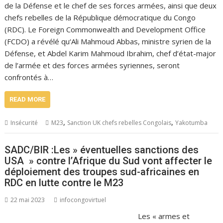
de la Défense et le chef de ses forces armées, ainsi que deux
chefs rebelles de la République démocratique du Congo
(RDC). Le Foreign Commonwealth and Development Office
(FCDO) a révélé qu‘Ali Mahmoud Abbas, ministre syrien de la
Défense, et Abdel Karim Mahmoud Ibrahim, chef d’état-major
de l’armée et des forces armées syriennes, seront
confrontés à…
READ MORE
,
,
Insécurité
M23
Sanction UK chefs rebelles Congolais
Yakotumba
SADC/BIR :Les » éventuelles sanctions des
USA » contre l’Afrique du Sud vont affecter le
déploiement des troupes sud-africaines en
RDC en lutte contre le M23
22 mai 2023
infocongovirtuel
Les « armes et