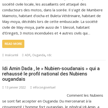
société civile locale, les assaillants ont attaqué des
conducteurs des motos, dans la soirée. Il s’agit de Mumbere
Maimoto, habitant d’oicha et Buleta Vétérinaire, habitant de
May-moya, décédés lors de cette embuscade. La société
civile de May-moya, parle aussi de 1 blessé, habitant
d’Eringeti, 3 motos incenduées et 4 autres civils qui…
READ MORE
,
,
Insécurité
ADF
Ouganda
rdc
Idi Amin Dada , le » Nubien-soudanais » qui a
rehaussé le profil national des Nubiens
ougandais
13 janvier 2022
infocongovirtuel
Comment les Nubiens
se sont fait accepter en Ouganda: Du mercenariat à la
citoyenneté L’homme fort ougandais, le général Idi Amin, a