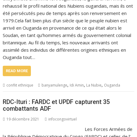
rehaussé le profil national des Nubiens ougandais, mais ils ont
été persécutés peu de temps après son renversement en
1979.Cela fait bien plus d’un siècle que le peuple nubien est
arrivé en Ouganda en provenance de ce qui était alors le
Soudan, en tant qu’hommes armés du gouvernement colonial
britannique. Au fil du temps, les nouveaux arrivants ont
assimilé des individus de différentes origines ethniques en
Ouganda tout…
READ MORE
,
,
,
conflit ethnique
banyamulenge
Idi Amin
La Nubie
Ouganda
RDC-Ituri : FARDC et UPDF capturent 35
combattants ADF
19 décembre 2021
infocongovirtuel
Les Forces Armées de
la République Démocratique du Congo (FARDC) et celles de l’