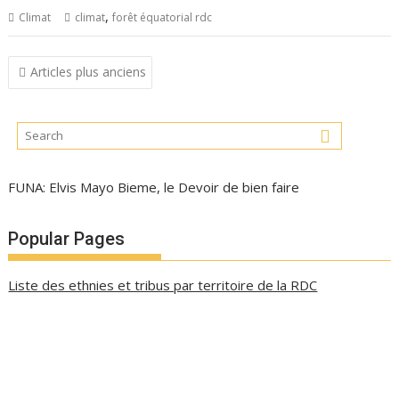
,
Climat
climat
forêt équatorial rdc
Navigation
Articles plus anciens
des
articles
FUNA: Elvis Mayo Bieme, le Devoir de bien faire
Popular Pages
Liste des ethnies et tribus par territoire de la RDC