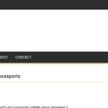
BOUT
CONTACT
passeports
port est toujours valide pour voyager ?