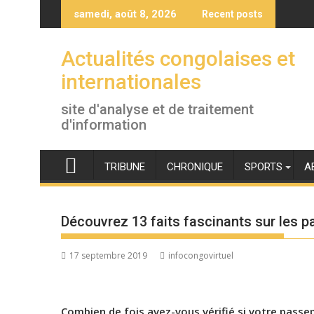
Skip
samedi, août 8, 2026
Recent posts
to
content
Actualités congolaises et
internationales
site d'analyse et de traitement
d'information
TRIBUNE
CHRONIQUE
SPORTS
A
Découvrez 13 faits fascinants sur les 
17 septembre 2019
infocongovirtuel
Combien de fois avez-vous vérifié si votre passe