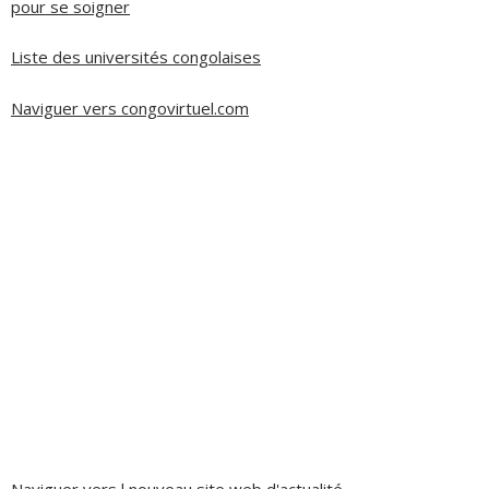
pour se soigner
Liste des universités congolaises
Naviguer vers congovirtuel.com
Naviguer vers l nouveau site web d'actualité