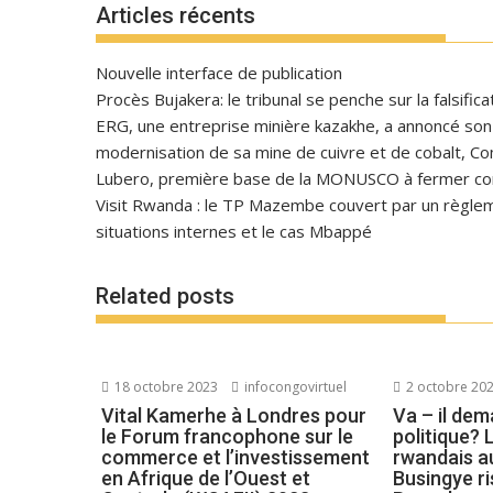
Articles récents
Nouvelle interface de publication
Procès Bujakera: le tribunal se penche sur la falsific
ERG, une entreprise minière kazakhe, a annoncé son in
modernisation de sa mine de cuivre et de cobalt, C
Lubero, première base de la MONUSCO à fermer con
Visit Rwanda : le TP Mazembe couvert par un règlem
situations internes et le cas Mbappé
Related posts
18 octobre 2023
infocongovirtuel
2 octobre 20
Vital Kamerhe à Londres pour
Va – il dem
le Forum francophone sur le
politique?
commerce et l’investissement
rwandais a
en Afrique de l’Ouest et
Busingye ri