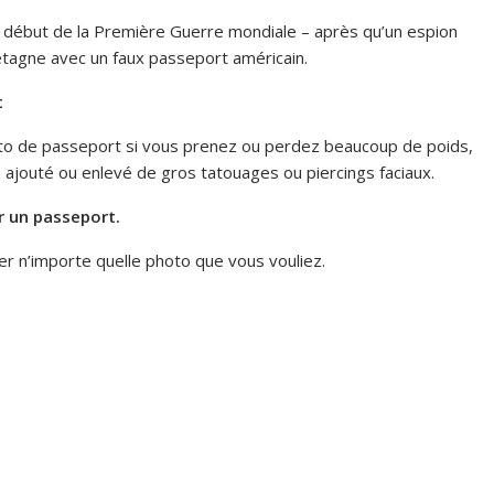
e début de la Première Guerre mondiale – après qu’un espion
retagne avec un faux passeport américain.
t
oto de passeport si vous prenez ou perdez beaucoup de poids,
z ajouté ou enlevé de gros tatouages ou piercings faciaux.
r un passeport.
r n’importe quelle photo que vous vouliez.