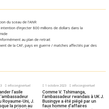
ation du sceau de l’ANR
tention d’injecter 800 millions de dollars dans la
omide
formément au plan de retrait
ent de la CAF, pays en guerre / matches affectés par des
23
infocongovirtuel
1 octobre 2023
infocongovirtuel
ander l’asile
Comme V. Tshimanga,
 L’ambassadeur
l’ambassadeur rwandais à UK J.
u Royaume-Uni, J.
Busingye a été piégé par un
sque la prison au
faux homme d’affaires