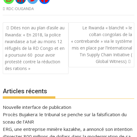
RDC-OUGANDA
Navigation
Dites non au plan d’asile au
Le Rwanda « blanchit » le
de
coltan congolais de la
Rwanda: « En 2018, la police
l’article
« contrebande » via le système
rwandaise a tué au moins 12
mis en place par l’International
réfugiés de la RD Congo et en
Tin Supply Chain Initiative (
a poursuivi 60 pour avoir
Global Witness)
protesté contre la réduction
des rations »
Articles récents
Nouvelle interface de publication
Procès Bujakera: le tribunal se penche sur la falsification du
sceau de l’ANR
ERG, une entreprise minière kazakhe, a annoncé son intention
d’injecter 800 millions de dollars dans la modernisation de sa