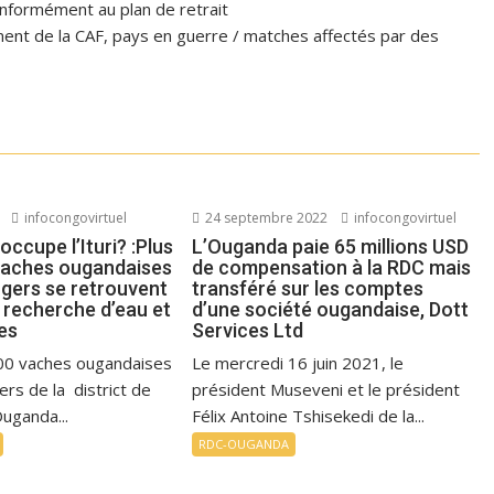
formément au plan de retrait
ent de la CAF, pays en guerre / matches affectés par des
infocongovirtuel
24 septembre 2022
infocongovirtuel
ccupe l’Ituri? :Plus
L’Ouganda paie 65 millions USD
vaches ougandaises
de compensation à la RDC mais
rgers se retrouvent
transféré sur les comptes
 recherche d’eau et
d’une société ougandaise, Dott
es
Services Ltd
00 vaches ougandaises
Le mercredi 16 juin 2021, le
ers de la district de
président Museveni et le président
uganda...
Félix Antoine Tshisekedi de la...
RDC-OUGANDA