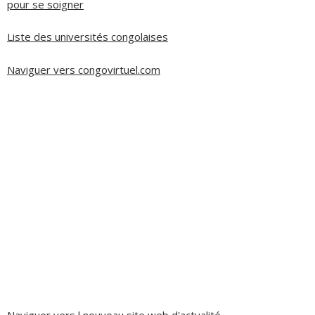
pour se soigner
Liste des universités congolaises
Naviguer vers congovirtuel.com
Naviguer vers l nouveau site web d'actualité