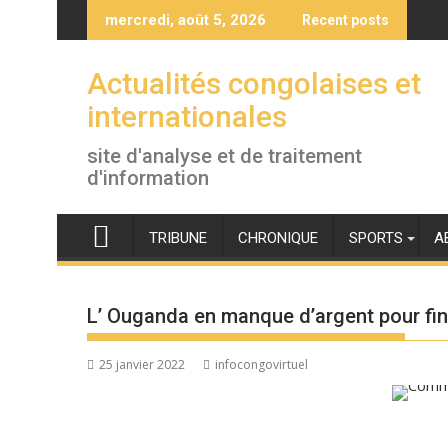
Skip
mercredi, août 5, 2026
Recent posts
to
content
Actualités congolaises et
internationales
site d'analyse et de traitement
d'information
TRIBUNE
CHRONIQUE
SPORTS
A
L’ Ouganda en manque d’argent pour fina
25 janvier 2022
infocongovirtuel