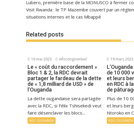
Lubero, première base de la MONUSCO à fermer con
Visit Rwanda : le TP Mazembe couvert par un règlem
situations internes et le cas Mbappé
Related posts
16 mai 2023
infocongovirtuel
19 mars 2023
Le « coût du raccordement »
L’Ouganda o
Bloc 1 & 2, la RDC devrait
de 10 000 
partager le fardeau de la dette
et leurs be
de « 1,8 milliard de USD » de
en RDC à la
l’Ouganda
de pâturag
La dette ougandaise sera partagée
Plus de 10 0
avec la RDC, si Félix Tshisekedi veut
et leurs berg
faire désenclaver les blocs...
Ntoroko en O
RDC-OUGANDA
RDC-OUGANDA