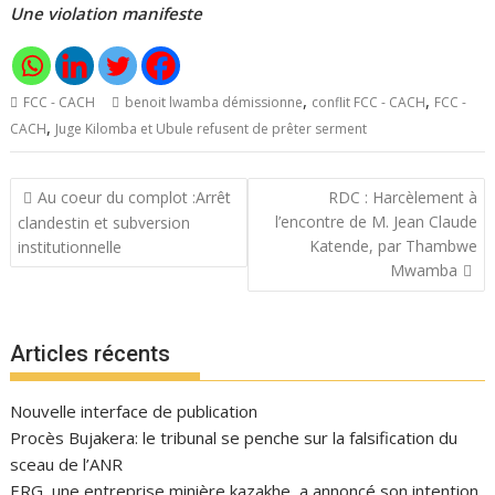
Une violation manifeste
,
,
FCC - CACH
benoit lwamba démissionne
conflit FCC - CACH
FCC -
,
CACH
Juge Kilomba et Ubule refusent de prêter serment
Navigation
Au coeur du complot :Arrêt
RDC : Harcèlement à
de
l’encontre de M. Jean Claude
clandestin et subversion
l’article
Katende, par Thambwe
institutionnelle
Mwamba
Articles récents
Nouvelle interface de publication
Procès Bujakera: le tribunal se penche sur la falsification du
sceau de l’ANR
ERG, une entreprise minière kazakhe, a annoncé son intention