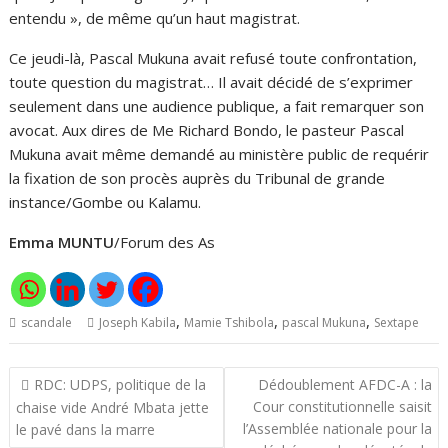
entendu », de même qu’un haut magistrat.
Ce jeudi-là, Pascal Mukuna avait refusé toute confrontation,
toute question du magistrat… Il avait décidé de s’exprimer
seulement dans une audience publique, a fait remarquer son
avocat. Aux dires de Me Richard Bondo, le pasteur Pascal
Mukuna avait même demandé au ministère public de requérir
la fixation de son procès auprès du Tribunal de grande
instance/Gombe ou Kalamu.
Emma MUNTU
/Forum des As
,
,
,
scandale
Joseph Kabila
Mamie Tshibola
pascal Mukuna
Sextape
Navigation
RDC: UDPS, politique de la
Dédoublement AFDC-A : la
de
Cour constitutionnelle saisit
chaise vide André Mbata jette
l’article
l’Assemblée nationale pour la
le pavé dans la marre